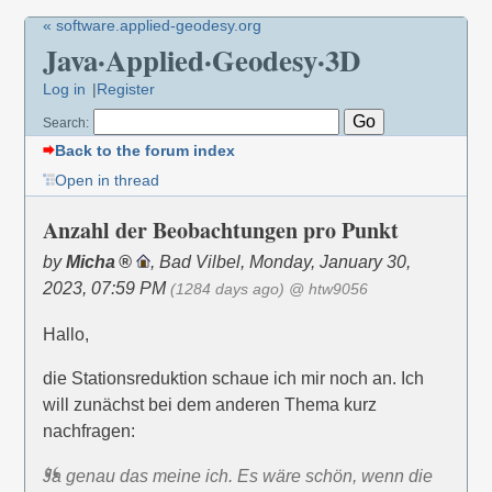
« software.applied-geodesy.org
Java·Applied·Geodesy·3D
Log in
Register
Search:
Back to the forum index
Open in thread
Anzahl der Beobachtungen pro Punkt
by
Micha
,
Bad Vilbel
,
Monday, January 30,
2023, 07:59 PM
(1284 days ago)
@ htw9056
Hallo,
die Stationsreduktion schaue ich mir noch an. Ich
will zunächst bei dem anderen Thema kurz
nachfragen:
Ja genau das meine ich. Es wäre schön, wenn die